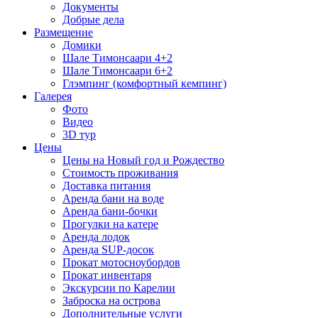
Документы
Добрые дела
Размещение
Домики
Шале Тимонсаари 4+2
Шале Тимонсаари 6+2
Глэмпинг (комфортный кемпинг)
Галерея
Фото
Видео
3D тур
Цены
Цены на Новый год и Рождество
Стоимость проживания
Доставка питания
Аренда бани на воде
Аренда бани-бочки
Прогулки на катере
Аренда лодок
Аренда SUP-досок
Прокат мотосноубордов
Прокат инвентаря
Экскурсии по Карелии
Заброска на острова
Дополнительные услуги