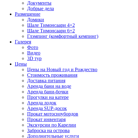
Документы
Добрые дела
Размещение
Домики
Шале Тимонсаари 4+2
Шале Тимонсаари 6+2
Глэмпинг (комфортный кемпинг)
Галерея
Фото
Видео
3D тур
Цены
Цены на Новый год и Рождество
Стоимость проживания
Доставка питания
Аренда бани на воде
Аренда бани-бочки
Прогулки на катере
Аренда лодок
Аренда SUP-досок
Прокат мотосноубордов
Прокат инвентаря
Экскурсии по Карелии
Заброска на острова
Дополнительные услуги