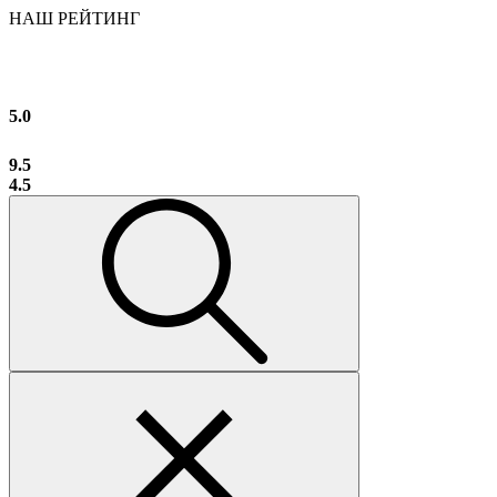
НАШ РЕЙТИНГ
5.0
9.5
4.5