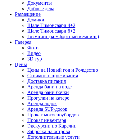
Документы
Добрые дела
Размещение
Домики
Шале Тимонсаари 4+2
Шале Тимонсаари 6+2
Глэмпинг (комфортный кемпинг)
Галерея
Фото
Видео
3D тур
Цены
Цены на Новый год и Рождество
Стоимость проживания
Доставка питания
Аренда бани на воде
Аренда бани-бочки
Прогулки на катере
Аренда лодок
Аренда SUP-досок
Прокат мотосноубордов
Прокат инвентаря
Экскурсии по Карелии
Заброска на острова
Дополнительные услуги