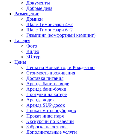
Документы
Добрые дела
Размещение
Домики
Шале Тимонсаари 4+2
Шале Тимонсаари 6+2
Глэмпинг (комфортный кемпинг)
Галерея
Фото
Видео
3D тур
Цены
Цены на Новый год и Рождество
Стоимость проживания
Доставка питания
Аренда бани на воде
Аренда бани-бочки
Прогулки на катере
Аренда лодок
Аренда SUP-досок
Прокат мотосноубордов
Прокат инвентаря
Экскурсии по Карелии
Заброска на острова
Дополнительные услуги