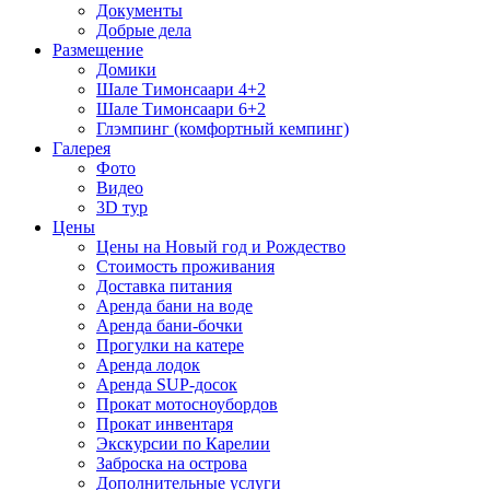
Документы
Добрые дела
Размещение
Домики
Шале Тимонсаари 4+2
Шале Тимонсаари 6+2
Глэмпинг (комфортный кемпинг)
Галерея
Фото
Видео
3D тур
Цены
Цены на Новый год и Рождество
Стоимость проживания
Доставка питания
Аренда бани на воде
Аренда бани-бочки
Прогулки на катере
Аренда лодок
Аренда SUP-досок
Прокат мотосноубордов
Прокат инвентаря
Экскурсии по Карелии
Заброска на острова
Дополнительные услуги