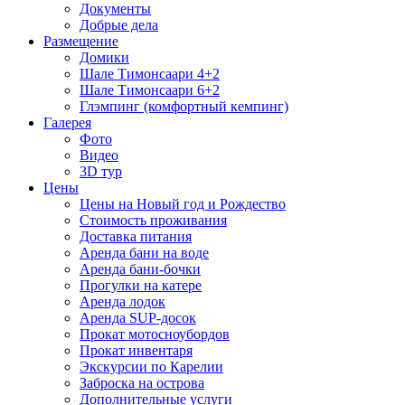
Документы
Добрые дела
Размещение
Домики
Шале Тимонсаари 4+2
Шале Тимонсаари 6+2
Глэмпинг (комфортный кемпинг)
Галерея
Фото
Видео
3D тур
Цены
Цены на Новый год и Рождество
Стоимость проживания
Доставка питания
Аренда бани на воде
Аренда бани-бочки
Прогулки на катере
Аренда лодок
Аренда SUP-досок
Прокат мотосноубордов
Прокат инвентаря
Экскурсии по Карелии
Заброска на острова
Дополнительные услуги