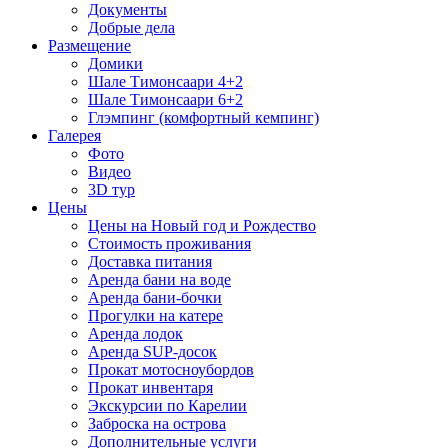
Документы
Добрые дела
Размещение
Домики
Шале Тимонсаари 4+2
Шале Тимонсаари 6+2
Глэмпинг (комфортный кемпинг)
Галерея
Фото
Видео
3D тур
Цены
Цены на Новый год и Рождество
Стоимость проживания
Доставка питания
Аренда бани на воде
Аренда бани-бочки
Прогулки на катере
Аренда лодок
Аренда SUP-досок
Прокат мотосноубордов
Прокат инвентаря
Экскурсии по Карелии
Заброска на острова
Дополнительные услуги