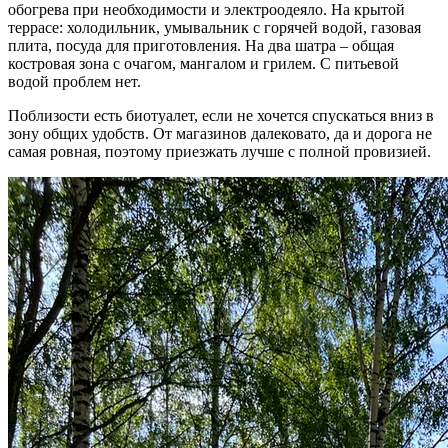
обогрева при необходимости и электроодеяло. На крытой
террасе: холодильник, умывальник с горячей водой, газовая
плита, посуда для приготовления. На два шатра – общая
костровая зона с очагом, мангалом и грилем. С питьевой
водой проблем нет.
Поблизости есть биотуалет, если не хочется спускаться вниз в
зону общих удобств. От магазинов далековато, да и дорога не
самая ровная, поэтому приезжать лучше с полной провизией.