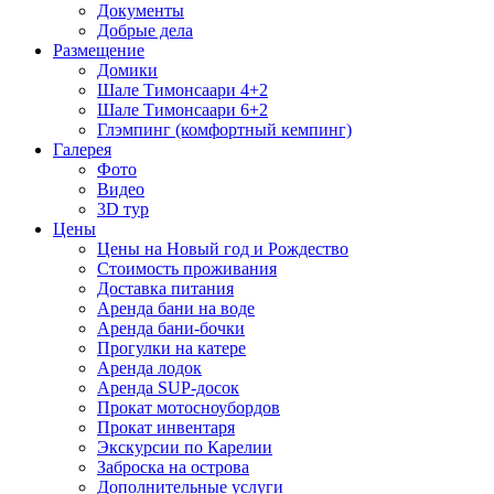
Документы
Добрые дела
Размещение
Домики
Шале Тимонсаари 4+2
Шале Тимонсаари 6+2
Глэмпинг (комфортный кемпинг)
Галерея
Фото
Видео
3D тур
Цены
Цены на Новый год и Рождество
Стоимость проживания
Доставка питания
Аренда бани на воде
Аренда бани-бочки
Прогулки на катере
Аренда лодок
Аренда SUP-досок
Прокат мотосноубордов
Прокат инвентаря
Экскурсии по Карелии
Заброска на острова
Дополнительные услуги