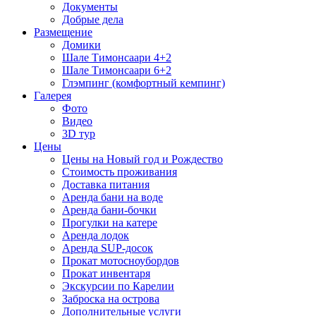
Документы
Добрые дела
Размещение
Домики
Шале Тимонсаари 4+2
Шале Тимонсаари 6+2
Глэмпинг (комфортный кемпинг)
Галерея
Фото
Видео
3D тур
Цены
Цены на Новый год и Рождество
Стоимость проживания
Доставка питания
Аренда бани на воде
Аренда бани-бочки
Прогулки на катере
Аренда лодок
Аренда SUP-досок
Прокат мотосноубордов
Прокат инвентаря
Экскурсии по Карелии
Заброска на острова
Дополнительные услуги