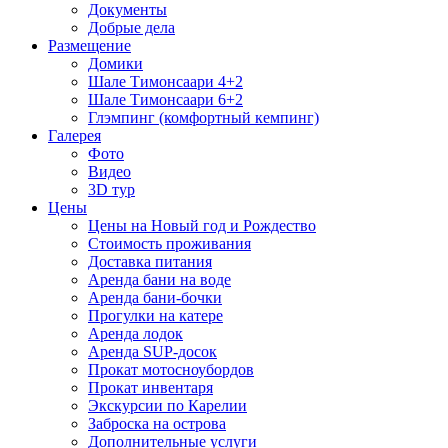
Документы
Добрые дела
Размещение
Домики
Шале Тимонсаари 4+2
Шале Тимонсаари 6+2
Глэмпинг (комфортный кемпинг)
Галерея
Фото
Видео
3D тур
Цены
Цены на Новый год и Рождество
Стоимость проживания
Доставка питания
Аренда бани на воде
Аренда бани-бочки
Прогулки на катере
Аренда лодок
Аренда SUP-досок
Прокат мотосноубордов
Прокат инвентаря
Экскурсии по Карелии
Заброска на острова
Дополнительные услуги