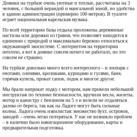
Домики на турбазе очень уютные и теплые, рассчитаны на 3
человек, с большой верандой и мангальной зоной, но удобства
в здании администрации (примерно 100 метров). В туалете
играет национальная карельская музыка.
По всей территории базы отдыха проложены деревянные
настилы или дорожки из гравия, что позволяет находится в
единении с природой и максимально бережно относиться к
окружающей экосистеме. С интернетом на территории
неплохо, а вот в домике совсем ничего не работало, но это
совсем не страшно.
На турбазе довольно много всего интересного – и зоопарк с
енотами, оленями, кроликами, курицами и гусями, баня,
горячая купель, прокат сапов, лодок и многое другое.
Мы брали напрокат лодку с мотором, нам провели небольшой
инструктаж по технике безопасности, вручили весла, жилеты,
мотор и канистру с бензином на 5 л и велели не отдаляться
далеко от берега, так как на Ладоге могут быть сильные
волны. Ладога очень извилистая: множество бухт, островов,
заводей – очень легко потеряться. У нас не возникло проблем
– в наличии было навигационное оборудование, карты и
предварительная подготовка.