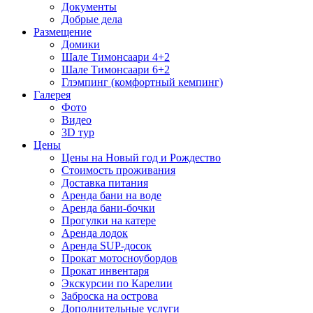
Документы
Добрые дела
Размещение
Домики
Шале Тимонсаари 4+2
Шале Тимонсаари 6+2
Глэмпинг (комфортный кемпинг)
Галерея
Фото
Видео
3D тур
Цены
Цены на Новый год и Рождество
Стоимость проживания
Доставка питания
Аренда бани на воде
Аренда бани-бочки
Прогулки на катере
Аренда лодок
Аренда SUP-досок
Прокат мотосноубордов
Прокат инвентаря
Экскурсии по Карелии
Заброска на острова
Дополнительные услуги