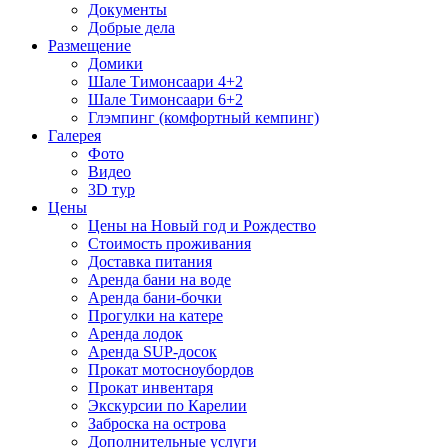
Документы
Добрые дела
Размещение
Домики
Шале Тимонсаари 4+2
Шале Тимонсаари 6+2
Глэмпинг (комфортный кемпинг)
Галерея
Фото
Видео
3D тур
Цены
Цены на Новый год и Рождество
Стоимость проживания
Доставка питания
Аренда бани на воде
Аренда бани-бочки
Прогулки на катере
Аренда лодок
Аренда SUP-досок
Прокат мотосноубордов
Прокат инвентаря
Экскурсии по Карелии
Заброска на острова
Дополнительные услуги