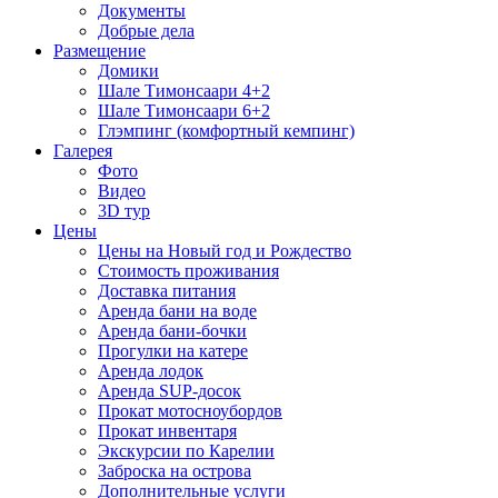
Документы
Добрые дела
Размещение
Домики
Шале Тимонсаари 4+2
Шале Тимонсаари 6+2
Глэмпинг (комфортный кемпинг)
Галерея
Фото
Видео
3D тур
Цены
Цены на Новый год и Рождество
Стоимость проживания
Доставка питания
Аренда бани на воде
Аренда бани-бочки
Прогулки на катере
Аренда лодок
Аренда SUP-досок
Прокат мотосноубордов
Прокат инвентаря
Экскурсии по Карелии
Заброска на острова
Дополнительные услуги