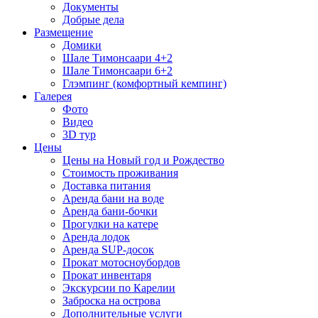
Документы
Добрые дела
Размещение
Домики
Шале Тимонсаари 4+2
Шале Тимонсаари 6+2
Глэмпинг (комфортный кемпинг)
Галерея
Фото
Видео
3D тур
Цены
Цены на Новый год и Рождество
Стоимость проживания
Доставка питания
Аренда бани на воде
Аренда бани-бочки
Прогулки на катере
Аренда лодок
Аренда SUP-досок
Прокат мотосноубордов
Прокат инвентаря
Экскурсии по Карелии
Заброска на острова
Дополнительные услуги