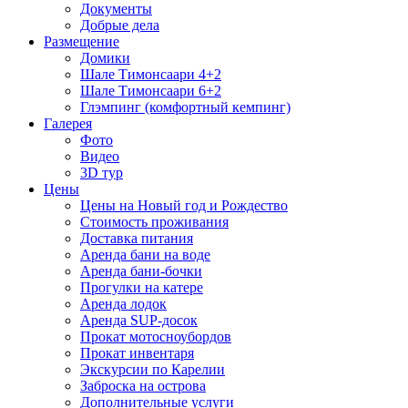
Документы
Добрые дела
Размещение
Домики
Шале Тимонсаари 4+2
Шале Тимонсаари 6+2
Глэмпинг (комфортный кемпинг)
Галерея
Фото
Видео
3D тур
Цены
Цены на Новый год и Рождество
Стоимость проживания
Доставка питания
Аренда бани на воде
Аренда бани-бочки
Прогулки на катере
Аренда лодок
Аренда SUP-досок
Прокат мотосноубордов
Прокат инвентаря
Экскурсии по Карелии
Заброска на острова
Дополнительные услуги