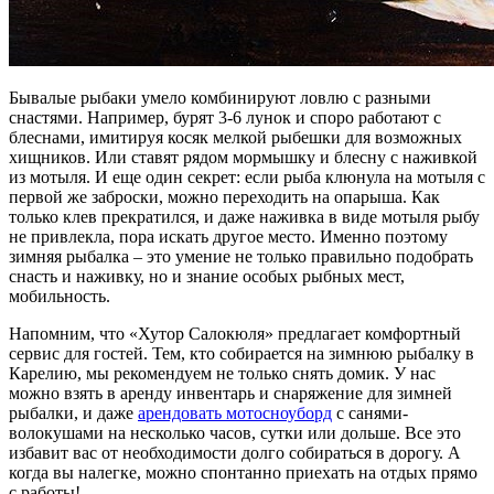
Бывалые рыбаки умело комбинируют ловлю с разными
снастями. Например, бурят 3-6 лунок и споро работают с
блеснами, имитируя косяк мелкой рыбешки для возможных
хищников. Или ставят рядом мормышку и блесну с наживкой
из мотыля. И еще один секрет: если рыба клюнула на мотыля с
первой же заброски, можно переходить на опарыша. Как
только клев прекратился, и даже наживка в виде мотыля рыбу
не привлекла, пора искать другое место. Именно поэтому
зимняя рыбалка – это умение не только правильно подобрать
снасть и наживку, но и знание особых рыбных мест,
мобильность.
Напомним, что «Хутор Салокюля» предлагает комфортный
сервис для гостей. Тем, кто собирается на зимнюю рыбалку в
Карелию, мы рекомендуем не только снять домик. У нас
можно взять в аренду инвентарь и снаряжение для зимней
рыбалки, и даже
арендовать мотосноуборд
с санями-
волокушами на несколько часов, сутки или дольше. Все это
избавит вас от необходимости долго собираться в дорогу. А
когда вы налегке, можно спонтанно приехать на отдых прямо
с работы!