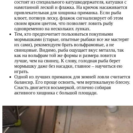
состоят из специального катушкодержателя, катушки с
намотанной леской и флажка. На крючок насаживается
привлекательная для хищника приманка. Если рыба
клюет, потянув леску, флажок сигнализирует об этом
своим ярким цветом, что позволяет ловить рыбу
одновременно на нескольких лунках.
Тем, кто предпочитает пользоваться покупными
мормышками (старые, опытные рыбаки все же мастерят
их сами), рекомендуем брать вольфрамовые, а не
свинцовые. Видимо, рыба ощущает вкус металла, так
как на вольфрам той же формы и размера ловится
лучше, чем на свинец. К слову, голодная рыба берет
мормышку даже без насадки, главное – научиться ею
играть.
Одной из лучших приманок для зимней ловли считается
балансир. Его проще освоить, чем вертикальную блесну.
Снасть двигается восьмеркой, отлично собирая
активного хищника с большой площади.