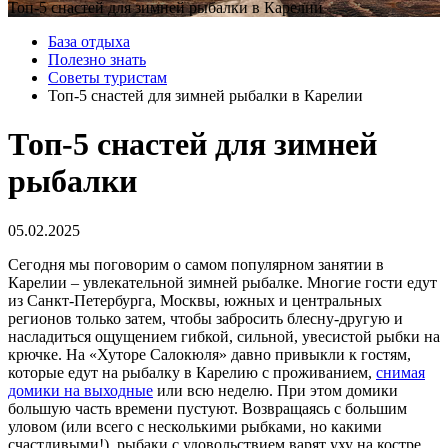
Топ-5 снастей для зимней рыбалки в Карелии
База отдыха
Полезно знать
Советы туристам
Топ-5 снастей для зимней рыбалки в Карелии
Топ-5 снастей для зимней
рыбалки
05.02.2025
Сегодня мы поговорим о самом популярном занятии в
Карелии – увлекательной зимней рыбалке. Многие гости едут
из Санкт-Петербурга, Москвы, южных и центральных
регионов только затем, чтобы забросить блесну-другую и
насладиться ощущением гибкой, сильной, увесистой рыбки на
крючке. На «Хуторе Салокюля» давно привыкли к гостям,
которые едут на рыбалку в Карелию с проживанием,
снимая
домики на выходные
или всю неделю. При этом домики
большую часть времени пустуют. Возвращаясь с большим
уловом (или всего с несколькими рыбками, но какими
счастливыми!), рыбаки с удовольствием варят уху на костре