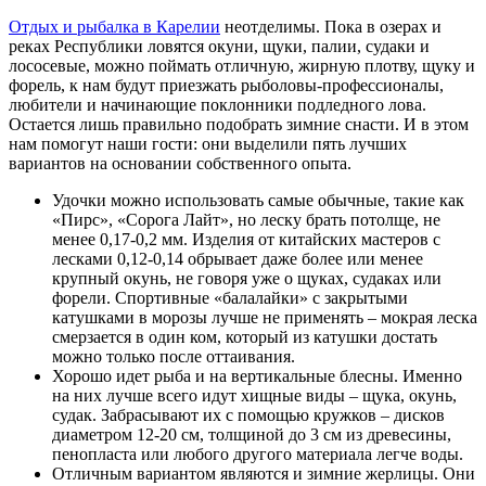
Отдых и рыбалка в Карелии
неотделимы. Пока в озерах и
реках Республики ловятся окуни, щуки, палии, судаки и
лососевые, можно поймать отличную, жирную плотву, щуку и
форель, к нам будут приезжать рыболовы-профессионалы,
любители и начинающие поклонники подледного лова.
Остается лишь правильно подобрать зимние снасти. И в этом
нам помогут наши гости: они выделили пять лучших
вариантов на основании собственного опыта.
Удочки можно использовать самые обычные, такие как
«Пирс», «Сорога Лайт», но леску брать потолще, не
менее 0,17-0,2 мм. Изделия от китайских мастеров с
лесками 0,12-0,14 обрывает даже более или менее
крупный окунь, не говоря уже о щуках, судаках или
форели. Спортивные «балалайки» с закрытыми
катушками в морозы лучше не применять – мокрая леска
смерзается в один ком, который из катушки достать
можно только после оттаивания.
Хорошо идет рыба и на вертикальные блесны. Именно
на них лучше всего идут хищные виды – щука, окунь,
судак. Забрасывают их с помощью кружков – дисков
диаметром 12-20 см, толщиной до 3 см из древесины,
пенопласта или любого другого материала легче воды.
Отличным вариантом являются и зимние жерлицы. Они