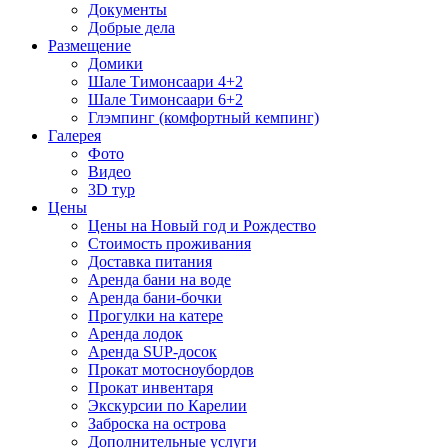
Документы
Добрые дела
Размещение
Домики
Шале Тимонсаари 4+2
Шале Тимонсаари 6+2
Глэмпинг (комфортный кемпинг)
Галерея
Фото
Видео
3D тур
Цены
Цены на Новый год и Рождество
Стоимость проживания
Доставка питания
Аренда бани на воде
Аренда бани-бочки
Прогулки на катере
Аренда лодок
Аренда SUP-досок
Прокат мотосноубордов
Прокат инвентаря
Экскурсии по Карелии
Заброска на острова
Дополнительные услуги