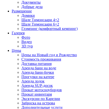
Документы
Добрые дела
Размещение
Домики
Шале Тимонсаари 4+2
Шале Тимонсаари 6+2
Глэмпинг (комфортный кемпинг)
Галерея
Фото
Видео
3D тур
Цены
Цены на Новый год и Рождество
Стоимость проживания
Доставка питания
Аренда бани на воде
Аренда бани-бочки
Прогулки на катере
Аренда лодок
Аренда SUP-досок
Прокат мотосноубордов
Прокат инвентаря
Экскурсии по Карелии
Заброска на острова
Дополнительные услуги