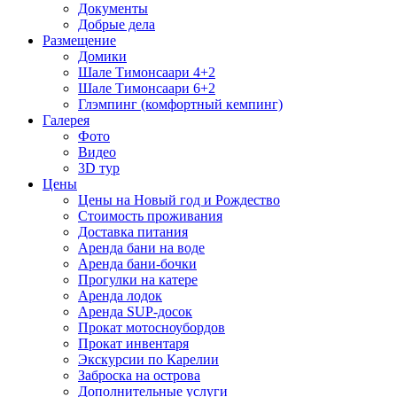
Документы
Добрые дела
Размещение
Домики
Шале Тимонсаари 4+2
Шале Тимонсаари 6+2
Глэмпинг (комфортный кемпинг)
Галерея
Фото
Видео
3D тур
Цены
Цены на Новый год и Рождество
Стоимость проживания
Доставка питания
Аренда бани на воде
Аренда бани-бочки
Прогулки на катере
Аренда лодок
Аренда SUP-досок
Прокат мотосноубордов
Прокат инвентаря
Экскурсии по Карелии
Заброска на острова
Дополнительные услуги