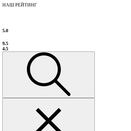
НАШ РЕЙТИНГ
5.0
9.5
4.5