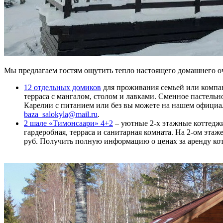
Мы предлагаем гостям ощутить тепло настоящего домашнего оча
12 отдельных домиков
для проживания семьей или компан
терраса с мангалом, столом и лавками. Сменное пастельн
Карелии с питанием или без вы можете на нашем официал
baza_salokyla@mail.ru
.
2 шале «Тимонсаари» 4+2
– уютные 2-х этажные коттеджи
гардеробная, терраса и санитарная комната. На 2-ом эта
руб. Получить полную информацию о ценах за аренду ко