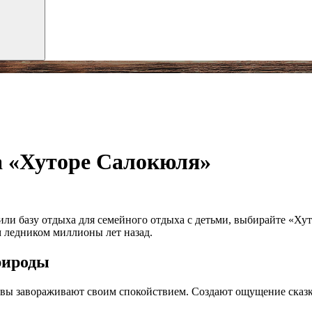
а «Хуторе Салокюля»
или базу отдыха для семейного отдыха с детьми, выбирайте «Х
ледником миллионы лет назад.
рироды
овы завораживают своим спокойствием. Создают ощущение сказк