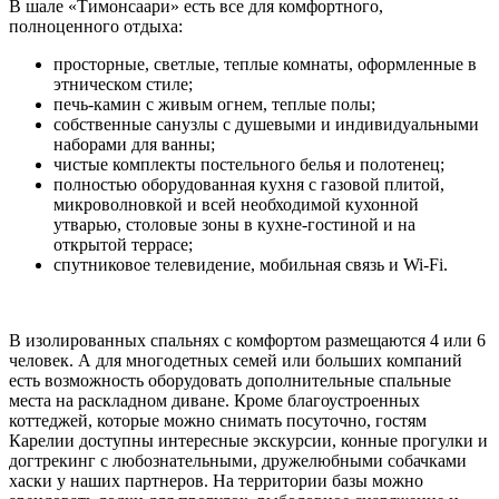
В шале «Тимонсаари» есть все для комфортного,
полноценного отдыха:
просторные, светлые, теплые комнаты, оформленные в
этническом стиле;
печь-камин с живым огнем, теплые полы;
собственные санузлы с душевыми и индивидуальными
наборами для ванны;
чистые комплекты постельного белья и полотенец;
полностью оборудованная кухня с газовой плитой,
микроволновкой и всей необходимой кухонной
утварью, столовые зоны в кухне-гостиной и на
открытой террасе;
спутниковое телевидение, мобильная связь и Wi-Fi.
В изолированных спальнях с комфортом размещаются 4 или 6
человек. А для многодетных семей или больших компаний
есть возможность оборудовать дополнительные спальные
места на раскладном диване. Кроме благоустроенных
коттеджей, которые можно снимать посуточно, гостям
Карелии доступны интересные экскурсии, конные прогулки и
догтрекинг с любознательными, дружелюбными собачками
хаски у наших партнеров. На территории базы можно