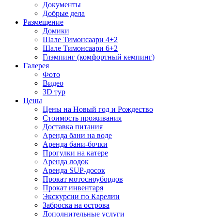
Документы
Добрые дела
Размещение
Домики
Шале Тимонсаари 4+2
Шале Тимонсаари 6+2
Глэмпинг (комфортный кемпинг)
Галерея
Фото
Видео
3D тур
Цены
Цены на Новый год и Рождество
Стоимость проживания
Доставка питания
Аренда бани на воде
Аренда бани-бочки
Прогулки на катере
Аренда лодок
Аренда SUP-досок
Прокат мотосноубордов
Прокат инвентаря
Экскурсии по Карелии
Заброска на острова
Дополнительные услуги