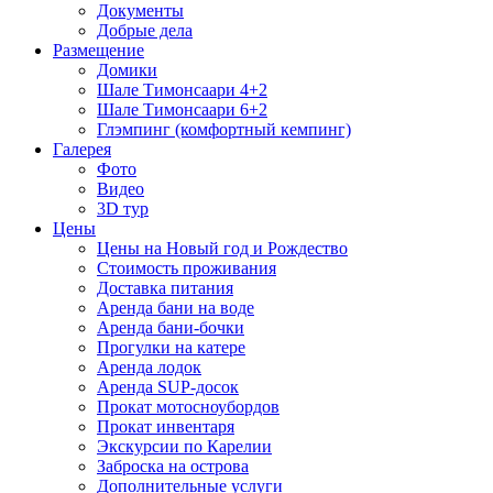
Документы
Добрые дела
Размещение
Домики
Шале Тимонсаари 4+2
Шале Тимонсаари 6+2
Глэмпинг (комфортный кемпинг)
Галерея
Фото
Видео
3D тур
Цены
Цены на Новый год и Рождество
Стоимость проживания
Доставка питания
Аренда бани на воде
Аренда бани-бочки
Прогулки на катере
Аренда лодок
Аренда SUP-досок
Прокат мотосноубордов
Прокат инвентаря
Экскурсии по Карелии
Заброска на острова
Дополнительные услуги