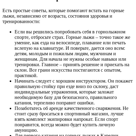
Есть простые советы, которые помогают встать на горные
лыжи, независимо от возраста, состояния здоровья и
тренированности:
Если вы решились попробовать себя в горнолыжном
спорте, отбросьте страх. Горные лыжи – точно такое же
умение, как езда на велосипеде, плавание или печать
вслепую на клавиатуре. И поверьте, дается оно всем:
детям, молодым и пожилым людям, мужчинам и
женщинам. Для начала не нужны особые навыки или
тренировки. Главное – принять решение и приехать на
склон. Все грани искусства постигаются с опытом,
практикой.
Начинать следует с хорошим инструктором. Он покажет
правильную стойку при езде вниз по склону, даст
индивидуальные упражнения, которые заложат
необходимую базу для безопасного, правильного
катания, терпеливо поправит ошибки.
Позаботьтесь об аренде качественного снаряжения. Не
стоит сразу бросаться в спортивный магазин, лучше
взять комплект экипировки напрокат. Если спорт
понравится, всегда можно будет купить личную
амуницию.
Для первого катания на горных лыжах в Карелии