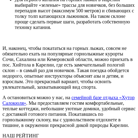
выбирайте «зеленые» трассы для новичков, без больших
перепадов высот (максимум 500 метров) и сбивающих с
толку толп катающихся лыжников. На таком склоне
проще сделать первые шаги, разработать собственную
технику катания.
И, наконец, чтобы покататься на горных лыжах, совсем не
обязательно ехать на популярные горнолыжные курорты
Сочи, Сахалина или Кемеровской области, можно приехать в
пос. Хийтола в Карелии, где есть замечательный пологий
склон – в самый раз для новичков. Такая поездка обойдется
недорого, опытные инструкторы объяснят азы и детям, и
взрослым. Это прекрасный вариант, чтобы освоить
увлекательный, захватывающий вид спорта.
А остановиться можно у нас, на
семейной базе отдыха «Хутор
Салокюля»
. Мы предоставляем гостям комфортабельные,
теплые коттеджи, небольшие уютные домики, удобный сервис
с доставкой готового питания. Покатавшись по
горнолыжному склону, вы с удовольствием отдохнете в
тишине, в окружении прекрасной дикой природы Карелии.
НАШ РЕЙТИНГ