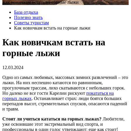
Как новичкам встать на горные лыжи
База отдыха
Полезно знать
Советы туристам
Как новичкам встать на горные лыжи
Как новичкам встать на
горные лыжи
12.03.2024
Одно из самых любимых, массовых зимних развлечений – это
лыжи. На них неспешно катаются по равнинным,
прогулочным трассам, лихо скатываются с небольших горок.
Но далеко не все гости Карелии рискуют
покататься на
горных лыжах
. Останавливает страх: люди боятся больших
перепадов высот, стремительных спусков, опасаются падений
и травм.
Стоит ли учиться кататься на горных лыжах?
Любители,
уже освоившие этот экстремальный вид спорта, и
профессионалы в один голос утверждают: еще как стоит!