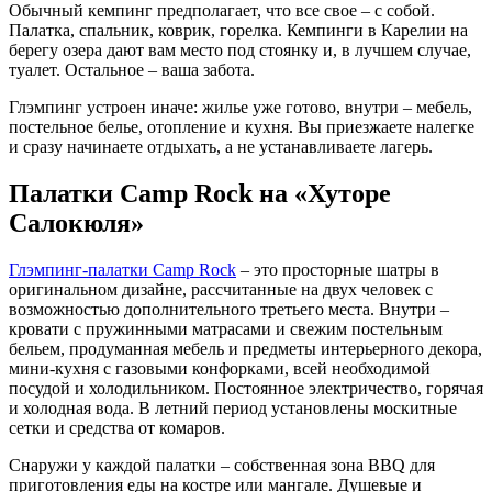
Обычный кемпинг предполагает, что все свое – с собой.
Палатка, спальник, коврик, горелка. Кемпинги в Карелии на
берегу озера дают вам место под стоянку и, в лучшем случае,
туалет. Остальное – ваша забота.
Глэмпинг устроен иначе: жилье уже готово, внутри – мебель,
постельное белье, отопление и кухня. Вы приезжаете налегке
и сразу начинаете отдыхать, а не устанавливаете лагерь.
Палатки Camp Rock на «Хуторе
Салокюля»
Глэмпинг-палатки Camp Rock
– это просторные шатры в
оригинальном дизайне, рассчитанные на двух человек с
возможностью дополнительного третьего места. Внутри –
кровати с пружинными матрасами и свежим постельным
бельем, продуманная мебель и предметы интерьерного декора,
мини-кухня с газовыми конфорками, всей необходимой
посудой и холодильником. Постоянное электричество, горячая
и холодная вода. В летний период установлены москитные
сетки и средства от комаров.
Снаружи у каждой палатки – собственная зона BBQ для
приготовления еды на костре или мангале. Душевые и