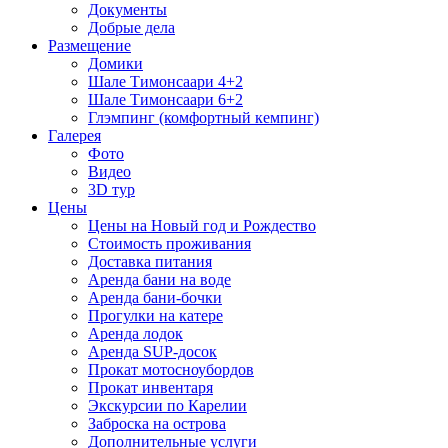
Документы
Добрые дела
Размещение
Домики
Шале Тимонсаари 4+2
Шале Тимонсаари 6+2
Глэмпинг (комфортный кемпинг)
Галерея
Фото
Видео
3D тур
Цены
Цены на Новый год и Рождество
Стоимость проживания
Доставка питания
Аренда бани на воде
Аренда бани-бочки
Прогулки на катере
Аренда лодок
Аренда SUP-досок
Прокат мотосноубордов
Прокат инвентаря
Экскурсии по Карелии
Заброска на острова
Дополнительные услуги