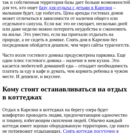
так и собственная территория базы дает больше возможностей
для тех, кто ищет
базу для отдыха с детьми в Карелии
–
малышам будет, где побегать. Цена аренды гостевых домов
может отличаться в зависимости от наличия общего или
отдельного санузла. Если вас это не смущает, несколько дней
или даже неделю можно потерпеть неудобства и сэкономить
на жилье. Это уместно, если вы приехали отдыхать на
природе, а не сидеть в домике. Снять дом в Карелии без
посредников обойдется дешевле, чем через сайты турагентств.
Часто возле гостевого домика предусмотрена парковка. Еще
один плюс гостевого домика – наличие в нем кухни. Это
касается любителей домашней еды – отпадает необходимость
платить за еду в кафе и думать, чем кормить ребенка в чужом
месте. И дешевле, и вкуснее.
Кому стоит останавливаться на отдых
в коттеджах
Отдых в Карелии в коттеджах на берегу озера будет
комфортно проводить людям, предпочитающим одиночество
и тишину, избегающим скопления людей. Обычно каждый
коттедж имеет хорошо оборудованную территорию, где никто
не потревожит отдыхающих.
Снять коттедж посуточно в