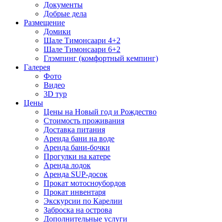
Документы
Добрые дела
Размещение
Домики
Шале Тимонсаари 4+2
Шале Тимонсаари 6+2
Глэмпинг (комфортный кемпинг)
Галерея
Фото
Видео
3D тур
Цены
Цены на Новый год и Рождество
Стоимость проживания
Доставка питания
Аренда бани на воде
Аренда бани-бочки
Прогулки на катере
Аренда лодок
Аренда SUP-досок
Прокат мотосноубордов
Прокат инвентаря
Экскурсии по Карелии
Заброска на острова
Дополнительные услуги