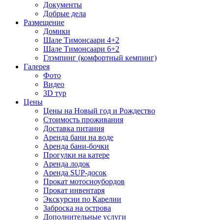
Документы
Добрые дела
Размещение
Домики
Шале Тимонсаари 4+2
Шале Тимонсаари 6+2
Глэмпинг (комфортный кемпинг)
Галерея
Фото
Видео
3D тур
Цены
Цены на Новый год и Рождество
Стоимость проживания
Доставка питания
Аренда бани на воде
Аренда бани-бочки
Прогулки на катере
Аренда лодок
Аренда SUP-досок
Прокат мотосноубордов
Прокат инвентаря
Экскурсии по Карелии
Заброска на острова
Дополнительные услуги