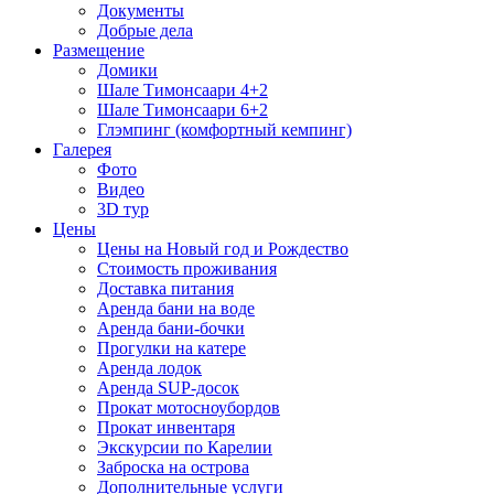
Документы
Добрые дела
Размещение
Домики
Шале Тимонсаари 4+2
Шале Тимонсаари 6+2
Глэмпинг (комфортный кемпинг)
Галерея
Фото
Видео
3D тур
Цены
Цены на Новый год и Рождество
Стоимость проживания
Доставка питания
Аренда бани на воде
Аренда бани-бочки
Прогулки на катере
Аренда лодок
Аренда SUP-досок
Прокат мотосноубордов
Прокат инвентаря
Экскурсии по Карелии
Заброска на острова
Дополнительные услуги