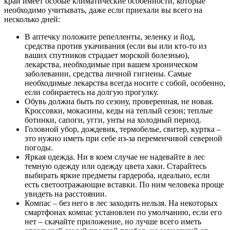
край имеет особые климатические особенности, которые
необходимо учитывать, даже если приехали вы всего на
несколько дней:
В аптечку положите репелленты, зеленку и йод,
средства против укачивания (если вы или кто-то из
ваших спутников страдает морской болезнью),
лекарства, необходимые при вашем хроническом
заболевании, средства личной гигиены. Самые
необходимые лекарства всегда носите с собой, особенно,
если собираетесь на долгую прогулку.
Обувь должна быть по сезону, проверенная, не новая.
Кроссовки, мокасины, кеды на теплый сезон; теплые
ботинки, сапоги, угги, унты на холодный период.
Головной убор, дождевик, термобелье, свитер, куртка –
это нужно иметь при себе из-за переменчивой северной
погоды.
Яркая одежда. Ни в коем случае не надевайте в лес
темную одежду или одежду цвета хаки. Старайтесь
выбирать яркие предметы гардероба, идеально, если
есть светоотражающие вставки. По ним человека проще
увидеть на расстоянии.
Компас – без него в лес заходить нельзя. На некоторых
смартфонах компас установлен по умолчанию, если его
нет – скачайте приложение, но лучше всего иметь