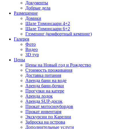
Документы
Добрые дела
Размещение
Домики
Шале Тимонсаари 4+2
Шале Тимонсаари 6+2
Глэмпинг (комфортный кемпинг)
Галерея
Фото
Видео
3D тур
Цены
Цены на Новый год и Рождество
Стоимость проживания
Доставка питания
Аренда бани на воде
Аренда бани-бочки
Прогулки на катере
Аренда лодок
Аренда SUP-досок
Прокат мотосноубордов
Прокат инвентаря
Экскурсии по Карелии
Заброска на острова
Дополнительные услуги