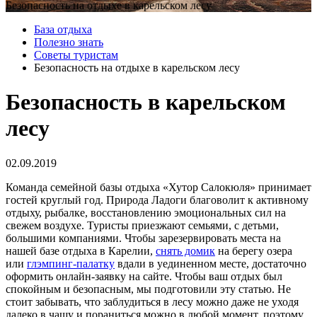
Безопасность на отдыхе в карельском лесу
База отдыха
Полезно знать
Советы туристам
Безопасность на отдыхе в карельском лесу
Безопасность в карельском
лесу
02.09.2019
Команда семейной базы отдыха «Хутор Салокюля» принимает
гостей круглый год. Природа Ладоги благоволит к активному
отдыху, рыбалке, восстановлению эмоциональных сил на
свежем воздухе. Туристы приезжают семьями, с детьми,
большими компаниями. Чтобы зарезервировать места на
нашей базе отдыха в Карелии,
снять домик
на берегу озера
или
глэмпинг-палатку
вдали в уединенном месте, достаточно
оформить онлайн-заявку на сайте. Чтобы ваш отдых был
спокойным и безопасным, мы подготовили эту статью. Не
стоит забывать, что заблудиться в лесу можно даже не уходя
далеко в чащу и пораниться можно в любой момент, поэтому,