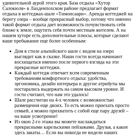
удивительной аурой этого края. База отдыха «Хутор
Салокюля» в Лахденпохском районе предлагает формат
отдыха в коттеджах-шале «Тимонсаари». Аренда коттеджей на
берегу озера – вообще прекрасный выбор, потому что именно
такой формат отдыха дает возможность почувствовать себя
ближе к земле, ощутить себя почти местным жителем. А на
нашем хуторе есть дополнительные плюсы, которые сделают
ваше пребывание еще более особенным:
Дом в стиле альпийского шале с видом на озеро
выглядит как в сказке. Наши гости всегда начинают
восхищаться именно после первого взгляда на эти
прекрасные коттеджи.
Каждый коттедж отвечает всем современным
требованиям комфортного отдыха: удобства,
эргономика, дизайн интерьера и другие атрибуты мы
постарались выдержать на самом высоком уровне. И
гости считают, что нам это удалось!
Шале рассчитан на 4-х человек с возможностью
размещения еще двоих. То есть можно приехать просто
семьей, а можно прихватить с собой еще пару друзей –
на ваше усмотрение!
Из окон 2-го этажа вы можете наслаждаться
прекрасными карельскими пейзажами. Друзья, а какие
здесь закаты… Если вы никогда не видели наших