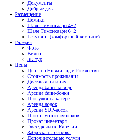
Документы
Добрые дела
Размещение
Домики
Шале Тимонсаари 4+2
Шале Тимонсаари 6+2
Глэмпинг (комфортный кемпинг)
Галерея
Фото
Видео
3D тур
Цены
Цены на Новый год и Рождество
Стоимость проживания
Доставка питания
Аренда бани на воде
Аренда бани-бочки
Прогулки на катере
Аренда лодок
Аренда SUP-досок
Прокат мотосноубордов
Прокат инвентаря
Экскурсии по Карелии
Заброска на острова
Дополнительные услуги