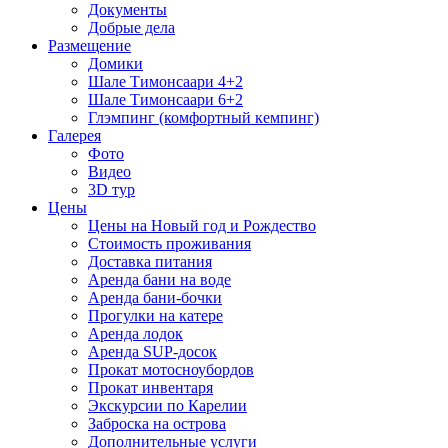
Документы
Добрые дела
Размещение
Домики
Шале Тимонсаари 4+2
Шале Тимонсаари 6+2
Глэмпинг (комфортный кемпинг)
Галерея
Фото
Видео
3D тур
Цены
Цены на Новый год и Рождество
Стоимость проживания
Доставка питания
Аренда бани на воде
Аренда бани-бочки
Прогулки на катере
Аренда лодок
Аренда SUP-досок
Прокат мотосноубордов
Прокат инвентаря
Экскурсии по Карелии
Заброска на острова
Дополнительные услуги