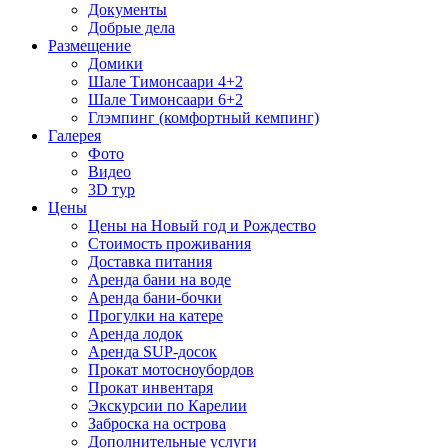
Документы
Добрые дела
Размещение
Домики
Шале Тимонсаари 4+2
Шале Тимонсаари 6+2
Глэмпинг (комфортный кемпинг)
Галерея
Фото
Видео
3D тур
Цены
Цены на Новый год и Рождество
Стоимость проживания
Доставка питания
Аренда бани на воде
Аренда бани-бочки
Прогулки на катере
Аренда лодок
Аренда SUP-досок
Прокат мотосноубордов
Прокат инвентаря
Экскурсии по Карелии
Заброска на острова
Дополнительные услуги