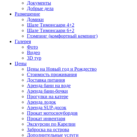
Документы
Добрые дела
Размещение
Домики
Шале Тимонсаари 4+2
Шале Тимонсаари 6+2
Глэмпинг (комфортный кемпинг)
Галерея
Фото
Видео
3D тур
Цены
Цены на Новый год и Рождество
Стоимость проживания
Доставка питания
Аренда бани на воде
Аренда бани-бочки
Прогулки на катере
Аренда лодок
Аренда SUP-досок
Прокат мотосноубордов
Прокат инвентаря
Экскурсии по Карелии
Заброска на острова
Дополнительные услуги