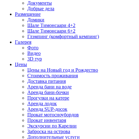
Документы
Добрые дела
Размещение
Домики
Шале Тимонсаари 4+2
Шале Тимонсаари 6+2
Глэмпинг (комфортный кемпинг)
Галерея
Фото
Видео
3D тур
Цены
Цены на Новый год и Рождество
Стоимость проживания
Доставка питания
Аренда бани на воде
Аренда бани-бочки
Прогулки на катере
Аренда лодок
Аренда SUP-досок
Прокат мотосноубордов
Прокат инвентаря
Экскурсии по Карелии
Заброска на острова
Дополнительные услуги