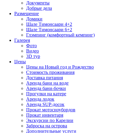
Документы
Добрые дела
Размещение
Домики
Шале Тимонсаари 4+2
Шале Тимонсаари 6+2
Глэмпинг (комфортный кемпинг)
Галерея
Фото
Видео
3D тур
Цены
Цены на Новый год и Рождество
Стоимость проживания
Доставка питания
Аренда бани на воде
Аренда бани-бочки
Прогулки на катере
Аренда лодок
Аренда SUP-досок
Прокат мотосноубордов
Прокат инвентаря
Экскурсии по Карелии
Заброска на острова
Дополнительные услуги