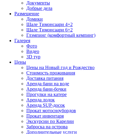
Документы
Добрые дела
Размещение
Домики
Шале Тимонсаари 4+2
Шале Тимонсаари 6+2
Глэмпинг (комфортный кемпинг)
Галерея
Фото
Видео
3D тур
Цены
Цены на Новый год и Рождество
Стоимость проживания
Доставка питания
Аренда бани на воде
Аренда бани-бочки
Прогулки на катере
Аренда лодок
Аренда SUP-досок
Прокат мотосноубордов
Прокат инвентаря
Экскурсии по Карелии
Заброска на острова
Дополнительные услуги