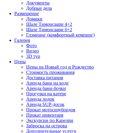
Документы
Добрые дела
Размещение
Домики
Шале Тимонсаари 4+2
Шале Тимонсаари 6+2
Глэмпинг (комфортный кемпинг)
Галерея
Фото
Видео
3D тур
Цены
Цены на Новый год и Рождество
Стоимость проживания
Доставка питания
Аренда бани на воде
Аренда бани-бочки
Прогулки на катере
Аренда лодок
Аренда SUP-досок
Прокат мотосноубордов
Прокат инвентаря
Экскурсии по Карелии
Заброска на острова
Дополнительные услуги