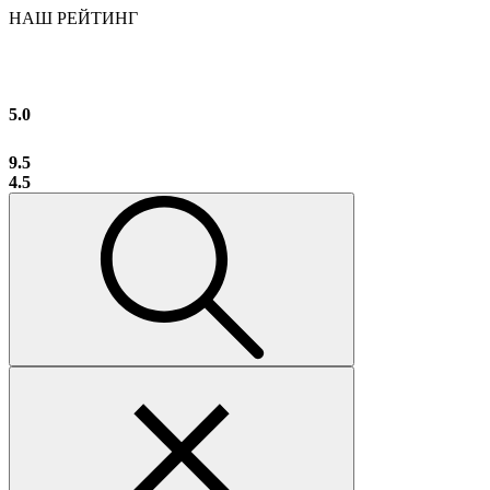
НАШ РЕЙТИНГ
5.0
9.5
4.5