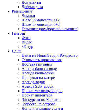
Документы
Добрые дела
Размещение
Домики
Шале Тимонсаари 4+2
Шале Тимонсаари 6+2
Глэмпинг (комфортный кемпинг)
Галерея
Фото
Видео
3D тур
Цены
Цены на Новый год и Рождество
Стоимость проживания
Доставка питания
Аренда бани на воде
Аренда бани-бочки
Прогулки на катере
Аренда лодок
Аренда SUP-досок
Прокат мотосноубордов
Прокат инвентаря
Экскурсии по Карелии
Заброска на острова
Дополнительные услуги