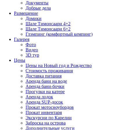
Документы
Добрые дела
Размещение
Домики
Шале Тимонсаари 4+2
Шале Тимонсаари 6+2
Глэмпинг (комфортный кемпинг)
Галерея
Фото
Видео
3D тур
Цены
Цены на Новый год и Рождество
Стоимость проживания
Доставка питания
Аренда бани на воде
Аренда бани-бочки
Прогулки на катере
Аренда лодок
Аренда SUP-досок
Прокат мотосноубордов
Прокат инвентаря
Экскурсии по Карелии
Заброска на острова
Дополнительные услуги