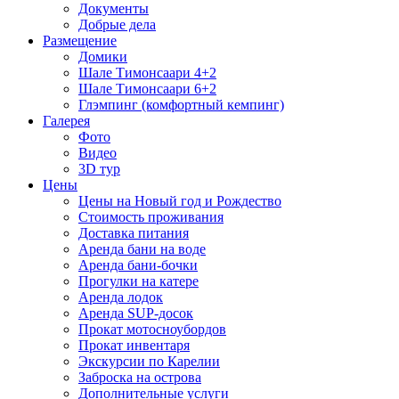
Документы
Добрые дела
Размещение
Домики
Шале Тимонсаари 4+2
Шале Тимонсаари 6+2
Глэмпинг (комфортный кемпинг)
Галерея
Фото
Видео
3D тур
Цены
Цены на Новый год и Рождество
Стоимость проживания
Доставка питания
Аренда бани на воде
Аренда бани-бочки
Прогулки на катере
Аренда лодок
Аренда SUP-досок
Прокат мотосноубордов
Прокат инвентаря
Экскурсии по Карелии
Заброска на острова
Дополнительные услуги