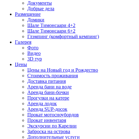
Документы
Добрые дела
Размещение
Домики
Шале Тимонсаари 4+2
Шале Тимонсаари 6+2
Глэмпинг (комфортный кемпинг)
Галерея
Фото
Видео
3D тур
Цены
Цены на Новый год и Рождество
Стоимость проживания
Доставка питания
Аренда бани на воде
Аренда бани-бочки
Прогулки на катере
Аренда лодок
Аренда SUP-досок
Прокат мотосноубордов
Прокат инвентаря
Экскурсии по Карелии
Заброска на острова
Дополнительные услуги